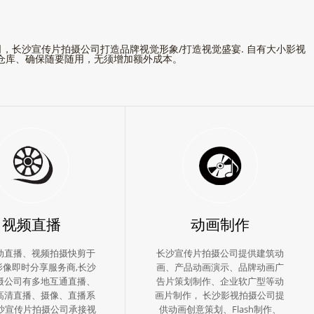
，长沙宣传片拍摄公司打造品牌视觉形象/打造视觉盛宴. 自有大小影视
材仓库、确保随要随用，无须增加额外成本。
视频直播
动画制作
动直播、视频拍摄快剪于
长沙宣传片拍摄公司提供建筑动
影像即时分享服务商,长沙
画、产品动画演示、品牌动画广
摄公司有多地互通直播、
告片策划制作、企业软广型等动
高清直播、摄像、直播系
画片制作， 长沙影视拍摄公司提
长沙宣传片拍摄公司承接视
供动画创意策划、Flash制作、