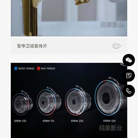
安华卫浴宣传片
4