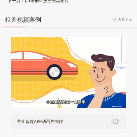
下一篇：
pu谱创科技三维动画片
相关视频案例
查看更多
客企智连APP动画片制作