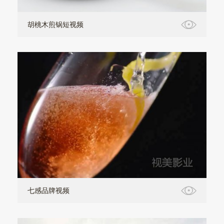
胡桃木煎锅短视频
七感品牌视频